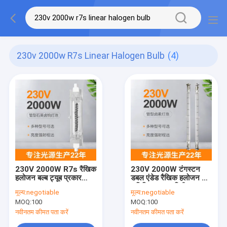
230v 2000w R7s Linear Halogen Bulb
(4)
230V 2000W R7s रैखिक
230V 2000W टंगस्टन
हलोजन बल्ब ट्यूब प्रकार
डबल एंडेड रैखिक हलोजन लैंप
138mm 50000lm डबल
वाणिज्यिक 215 मिमी
मूल्य:
negotiable
मूल्य:
negotiable
एंडेड
बिक्रीसूत्र:
MOQ:
100
MOQ:
100
नवीनतम कीमत पता करें
नवीनतम कीमत पता करें