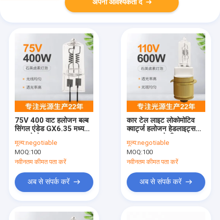
अपनी आवश्यकता दें
75V 400 वाट हलोजन बल्ब
कार टेल लाइट लोकोमोटिव
सिंगल एंडेड GX6.35 मध्यम
क्वार्ट्ज हलोजन हेडलाइट्स
उच्च वोल्टेज
P40s / 41 के लिए 110V
मूल्य:
negotiable
मूल्य:
negotiable
600 वाट हलोजन बल्ब
MOQ:
100
MOQ:
100
नवीनतम कीमत पता करें
नवीनतम कीमत पता करें
अब से संपर्क करें
अब से संपर्क करें