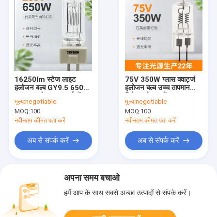
16250lm स्टेज लाइट
75V 350W ग्लास क्वार्ट्ज
हलोजन बल्ब GY9.5 650W
हलोजन बल्ब उच्च तापमान
230V हलोजन क्वार्ट्ज लैंप
विशेष हलोजन लैंप
मूल्य:
negotiable
मूल्य:
negotiable
थियेटर स्पॉटलाइट बल्ब
MOQ:
100
MOQ:
100
नवीनतम कीमत पता करें
नवीनतम कीमत पता करें
अब से संपर्क करें
अब से संपर्क करें
अपना समय बचाओ
हमें आप के साथ सबसे अच्छा उत्पादों से संपर्क करें।