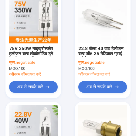
75V 350W माइक्रोस्कोप
22.8 वोल्ट 40 वाट हैलोजन
हलोजन बल्ब लोकोमोटिव ट्रेन
बल्ब जी6.35 मेडिकल ग्राइंडर
हेडलैम्प कार फॉग लाइट्स
प्रोजेक्टर 3000k
मूल्य:
negotiable
मूल्य:
negotiable
फ्रंट लाइटिंग
1000Lm
MOQ:
100
MOQ:
100
नवीनतम कीमत पता करें
नवीनतम कीमत पता करें
अब से संपर्क करें
अब से संपर्क करें
घर
उत्पादों
हमारे बारे में