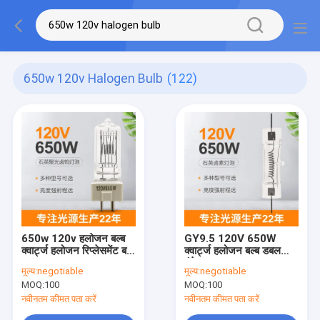
650w 120v Halogen Bulb
(122)
650w 120v हलोजन बल्ब
GY9.5 120V 650W
क्वार्ट्ज हलोजन रिप्लेसमेंट बल्ब
क्वार्ट्ज हलोजन बल्ब डबल
फ्लडलाइट
एंडेड 3200k मध्यम उच्च
मूल्य:
negotiable
मूल्य:
negotiable
वोल्टेज
MOQ:
100
MOQ:
100
नवीनतम कीमत पता करें
नवीनतम कीमत पता करें