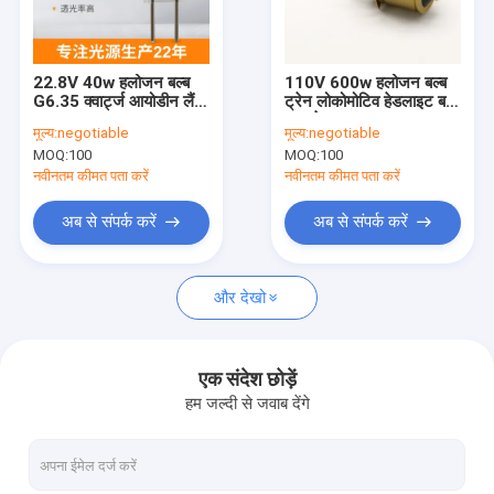
कारखाना भ्रमण
गुणवत्ता नियंत्रण
22.8V 40w हलोजन बल्ब
110V 600w हलोजन बल्ब
G6.35 क्वार्ट्ज आयोडीन लैंप
ट्रेन लोकोमोटिव हेडलाइट बल्ब
संपर्क करें
OSRAM 64291 XIR
कार टेल लाइट P40s बल्ब
मूल्य:
negotiable
मूल्य:
negotiable
रिप्लेसमेंट
3200k
MOQ:
100
MOQ:
100
समाचार
नवीनतम कीमत पता करें
नवीनतम कीमत पता करें
एक उद्धरण का अनुरोध करें
अब से संपर्क करें
अब से संपर्क करें
और देखो
क्वार्ट्ज हलोजन बल्ब
क्वार्ट्ज लाइट बल्ब
एक संदेश छोड़ें
हम जल्दी से जवाब देंगे
क्वार्ट्ज इन्फ्रारेड बल्ब
क्वार्ट्ज टंगस्टन हलोजन लैंप